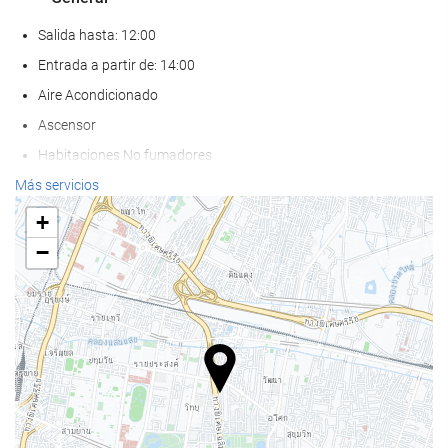
Salida hasta: 12:00
Entrada a partir de: 14:00
Aire Acondicionado
Ascensor
Habitaciones No fumadores
Hotel no fumadores
Más servicios
Zona de fumadores
+
Habitaciones insonorizadas
−
No admite mascotas
Bienestar
Tumbonas
Spa
Sauna