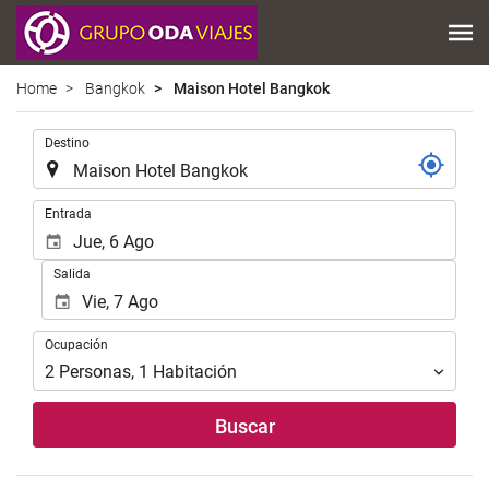
Home
Bangkok
Maison Hotel Bangkok
Introduzca
Destino
el
lugar
de
Introduzca
Entrada
destino
las
en
fechas
Salida
el
de
que
inicio
realizar
y
Ocupación
la
Ocupación
fin
búsqueda
para
2
Personas
,
1
Habitación
de
realizar
su
la
Buscar
alojamiento..
búsqueda
de
su