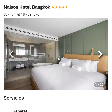
hotel.
Maison Hotel Bangkok
Sukhumvit 18 - Bangkok
Anterior
Sigui
1
/ 25
Servicios
General