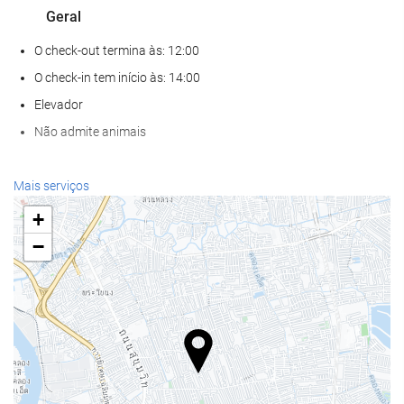
Geral
O check-out termina às: 12:00
O check-in tem início às: 14:00
Elevador
Não admite animais
Alimentação e bebidas
Mais serviços
Restaurante à la carte
+
Café no local
−
Bem-estar
Spa
Academia
Serviços de receção