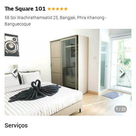
The Square 101
58 Soi Wachirathamsatid 25, Bangjak, Phra Khanong -
Banguecoque
Anterior
Segui
1
/ 25
Serviços