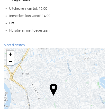
Uitchecken kan tot: 12:00
Inchecken kan vanaf: 14:00
Lift
Huisdieren niet toegestaan
Eten en drinken
Meer diensten
À-la-carterestaurant
+
Koffiebar bij de accommodatie
−
Wellness
Spa
Gymzaal
Receptiediensten