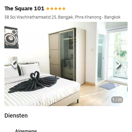
The Square 101
58 Soi Wachirathamsatid 25, Bangjak, Phra Khanong - Bangkok
Vorige
Volg
1
/ 25
Diensten
Algemene