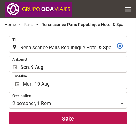
Home
Paris
Renaissance Paris Republique Hotel & Spa
.
Til
.
Ankomst
Avreise
Occupation
Occupation
2
personer
,
1
Rom
Søke