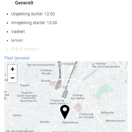
Generelt
Utsjekking slutter: 12:00
Innsjekking starter: 15:00
Vaskeri
lenken
Skål til kjæledyr
Klimaanlegg
Flest tjenester
Oppvarming
+
Heis
−
Tilgjengelighet for personer med redusert bevegelighet
Tilpasset for synshemmede personer
Rom for ikke-røykere
Røykfritt på hele overnattingsstedet
Røykeområde
Lydisolerte rom