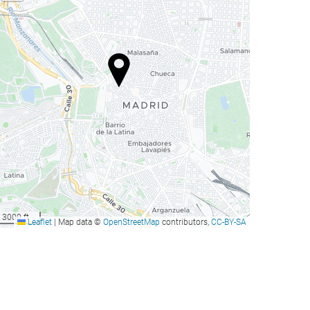
3000 ft
Leaflet
|
Map data ©
OpenStreetMap
contributors,
CC-BY-SA