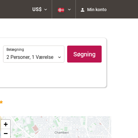
US$
Min konto
Belægning
Belægning
Søgning
2
Personer
,
1
Værelse
+
−