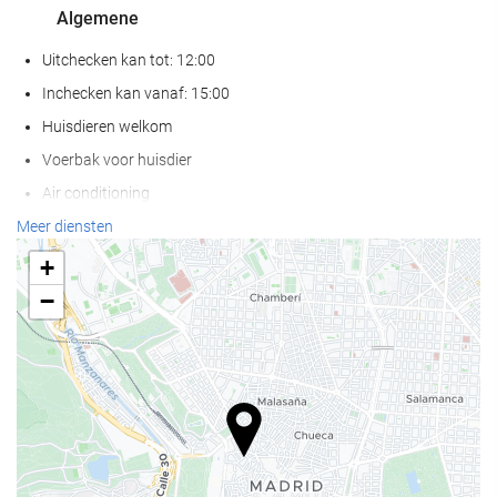
Algemene
Uitchecken kan tot: 12:00
Inchecken kan vanaf: 15:00
Huisdieren welkom
Voerbak voor huisdier
Air conditioning
Verwarming
Meer diensten
Lift
+
Mensen met beperkte mobiliteit
−
Kamers voor niet rokers
Niet-roken in gehele accommodatie
Anti-allergene kamer
Geluiddichte kamers
Wellness