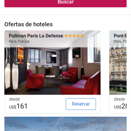
Buscar
Ofertas de hoteles
Pullman Paris La Defense
Pont Ro
París, Francia
París, Fran
desde
desde
Reservar
161
28
US$
US$