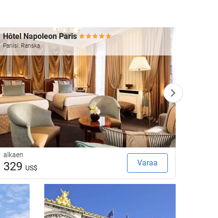
Hôtel Napoleon Paris
Le Re
Pariisi, Ranska
Pariisi,
alkaen
alkaen
Varaa
329
16
US$