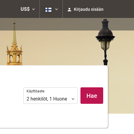
US$
Kirjaudu sisään
Käyttöaste
Käyttöaste
Hae
2
henkilöt
,
1
Huone