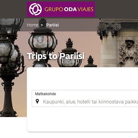
Home
Pariisi
Trips to Pariisi
.
Matkakohde