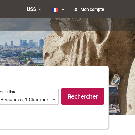
US$
Mon compte
upation
ccupation
Rechercher
Personnes
,
1
Chambre