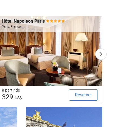
Hôtel Napoleon Paris
Le Re
Paris, France
Paris, F
à partir de
à parti
Réserver
329
17
US$