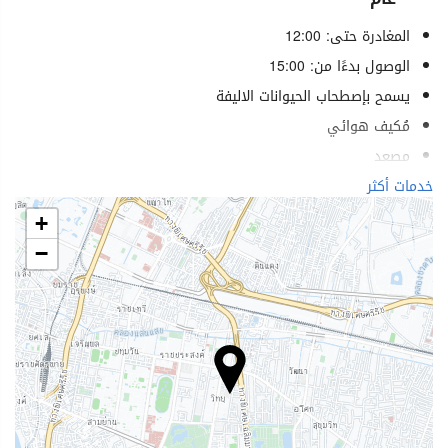
المغادرة حتى: 12:00
الوصول بدءًا من: 15:00
يسمح بإصطحاب الحيوانات الاليفة
مُكيف هوائي
مصعد
خدمات لذوي الاحتياجات الخاصة
خدمات أكثر
غرف لغير المدخنين
+
منطقة تدخين
−
الرفاهية
بار المسبح
مناشف المسبح
كراسي شاطئ كراسي استرخاء
مظلات شاطئية