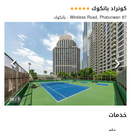
كونراد بانكوك
87 Wireless Road, Phatunwan - بانكوك
السابق
التالي
1
/ 25
خدمات
عام