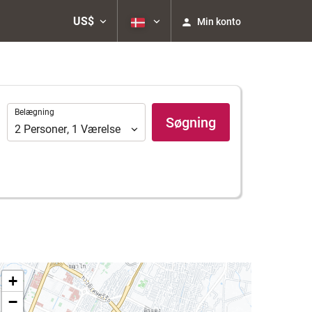
US$
Min konto
Belægning
Belægning
Søgning
2
Personer
,
1
Værelse
+
−