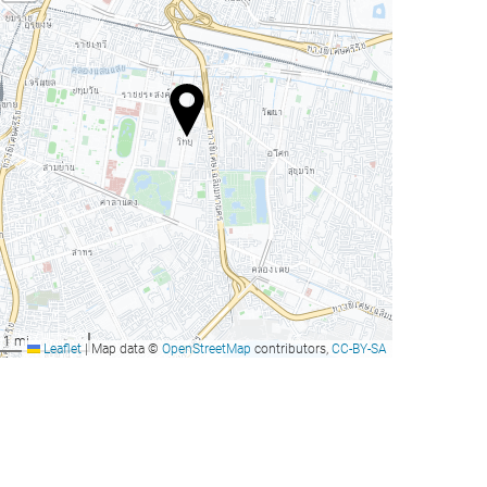
1 mi
Leaflet
|
Map data ©
OpenStreetMap
contributors,
CC-BY-SA