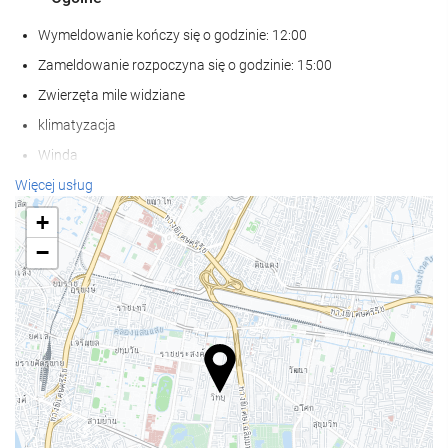
Wymeldowanie kończy się o godzinie: 12:00
Zameldowanie rozpoczyna się o godzinie: 15:00
Zwierzęta mile widziane
klimatyzacja
Winda
Dostęp dla osób niepełnosprawnych
Więcej usług
Pokoje dla niepalących
+
Strefa dla palaczy
−
Wellness
bar przy basenie
ręczniki kąpielowe
leżaki lub krzesełka plażowe
parasole przeciwsłoneczne