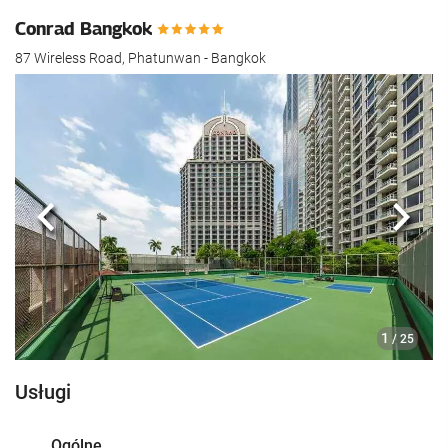
Conrad Bangkok
87 Wireless Road, Phatunwan - Bangkok
Poprzedni
Nast
1
/ 25
Usługi
Ogólne