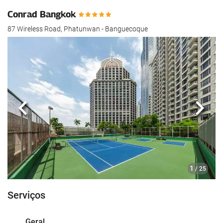
Conrad Bangkok
87 Wireless Road, Phatunwan - Banguecoque
Anterior
Segui
1
/ 25
Serviços
Geral