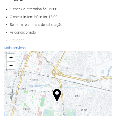
O check-out termina às: 12:00
O check-in tem início às: 15:00
Se permite animais de estimação
Ar condicionado
Elevador
Acesso para deficientes fisicos
Mais serviços
Quartos para não fumantes
+
Zona de fumadores
−
Bem-estar
Bar na piscina
Toalhas de piscina/praia
Cadeiras/espreguiçadeiras de praia
Guarda-sol