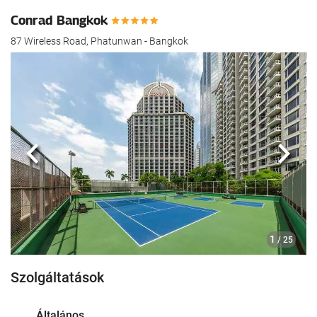
Conrad Bangkok
87 Wireless Road, Phatunwan - Bangkok
Előző
köve
1
/ 25
Szolgáltatások
Általános