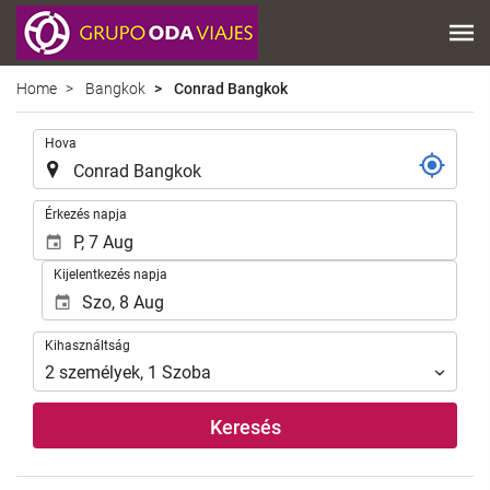
Home
Bangkok
Conrad Bangkok
.
Hova
.
Érkezés napja
Kijelentkezés napja
Kihasználtság
Kihasználtság
2
személyek
,
1
Szoba
Keresés