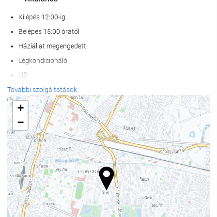
Kilépés 12:00-ig
Belépés 15:00 órától
Háziállat megengedett
Légkondicionáló
Lift
Mozgáskorlátozott személyek belépésére alkalmas
További szolgáltatások
Nem dohányzó szobák
+
Dohányzásra kijelölt terület
−
Wellness
medencebár
strand/medence törölközők
napozóágyak vagy székek
napernyők