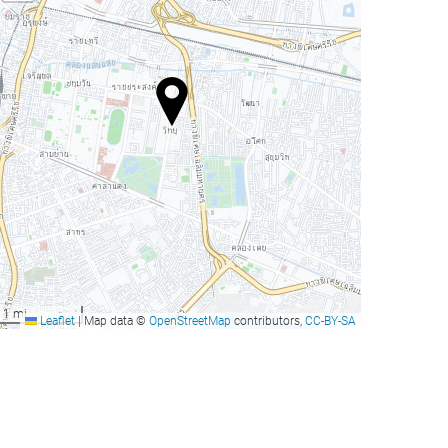
1 mi
Leaflet
|
Map data ©
OpenStreetMap
contributors,
CC-BY-SA