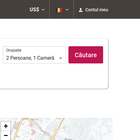
US$
Contul meu
Ocupație
Ocupație
Căutare
2
Persoane
,
1
Cameră
+
−